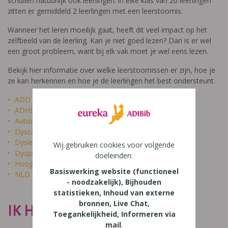
schuilen natuurlijk ook leerlingen: in elke klas van 20 leerlingen
zitten er gemiddeld 2 leerlingen met een leerstoornis.
Wanneer het leren moeilijk gaat, heeft dit veel impact op het
zelfbeeld van de leerling. Kan je niet goed lezen? Dan is er wel
een groot probleem, want bij elk vak moet je wel eens lezen.
Bekijk hier informatie over welke leerstoornissen er zijn, hoe je
ze kan herkennen en hoe je de leerlingen het best ondersteunt.
ADD
ADHD
Autisme
Dyscalculie
Dyslexie
Wij gebruiken cookies voor volgende
Dyspraxie
doeleinden:
Hoogbegaafdheid
Basiswerking website (functioneel
NLD
- noodzakelijk), Bijhouden
statistieken, Inhoud van externe
bronnen, Live Chat,
IK HEET NIET DOM
Toegankelijkheid, Informeren via
mail
.