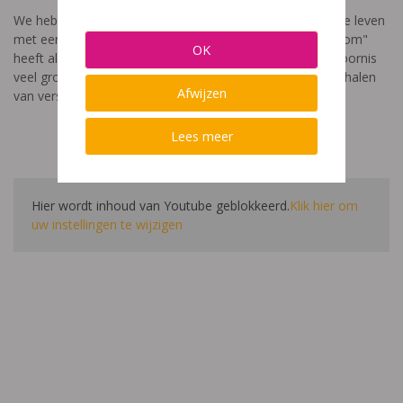
We hebben een video gemaakt die toont hoe het is om te leven
met een leerstoornis. De film met als titel: "Ik heet niet dom"
OK
heeft als doel aan te tonen dat de impact van een leerstoornis
veel groter is dan enkel wat je ziet in de klas. Je hoort verhalen
Afwijzen
van verschillende leerlingen en ouders.
Lees meer
Hier wordt inhoud van Youtube geblokkeerd.
Klik hier om
uw instellingen te wijzigen