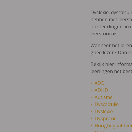
Dyslexie, dyscalcul
hebben met leersto
ook leerlingen: in 
leerstoornis.
Wanneer het leren m
goed lezen? Dan is
Bekijk hier inform
leerlingen het bes
ADD
ADHD
Autisme
Dyscalculie
Dyslexie
Dyspraxie
Hoogbegaafdhei