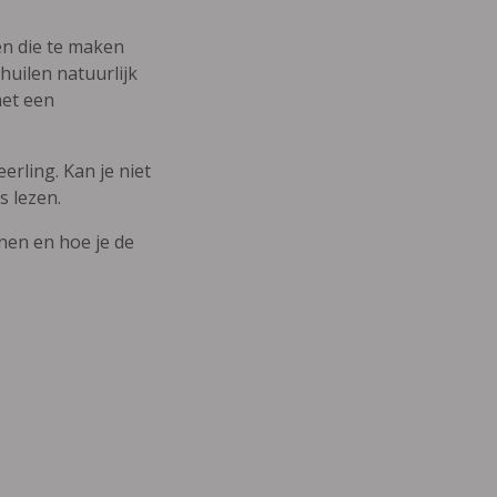
den die te maken
uilen natuurlijk
met een
erling. Kan je niet
s lezen.
nnen en hoe je de