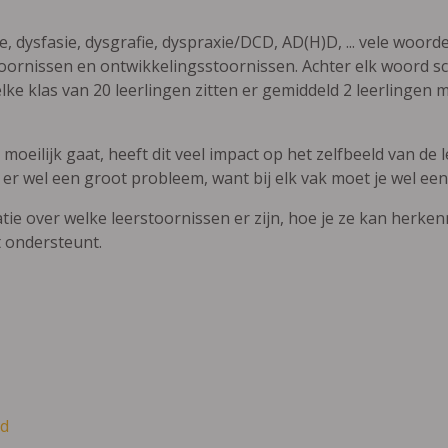
ie, dysfasie, dysgrafie, dyspraxie/DCD, AD(H)D, ... vele woor
ornissen en ontwikkelingsstoornissen. Achter elk woord sch
elke klas van 20 leerlingen zitten er gemiddeld 2 leerlingen 
oeilijk gaat, heeft dit veel impact op het zelfbeeld van de le
 er wel een groot probleem, want bij elk vak moet je wel een
atie over welke leerstoornissen er zijn, hoe je ze kan herke
t ondersteunt.
d