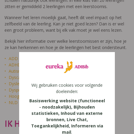
schuilen natuurlijk ook leerlingen: in elke klas van 20 leerlingen
zitten er gemiddeld 2 leerlingen met een leerstoornis.
Wanneer het leren moeilijk gaat, heeft dit veel impact op het
zelfbeeld van de leerling. Kan je niet goed lezen? Dan is er wel
een groot probleem, want bij elk vak moet je wel eens lezen.
Bekijk hier informatie over welke leerstoornissen er zijn, hoe je
ze kan herkennen en hoe je de leerlingen het best ondersteunt.
ADD
ADHD
Autisme
Dyscalculie
Dyslexie
Wij gebruiken cookies voor volgende
Dyspraxie
doeleinden:
Hoogbegaafdheid
Basiswerking website (functioneel
NLD
- noodzakelijk), Bijhouden
statistieken, Inhoud van externe
bronnen, Live Chat,
IK HEET NIET DOM
Toegankelijkheid, Informeren via
mail
.