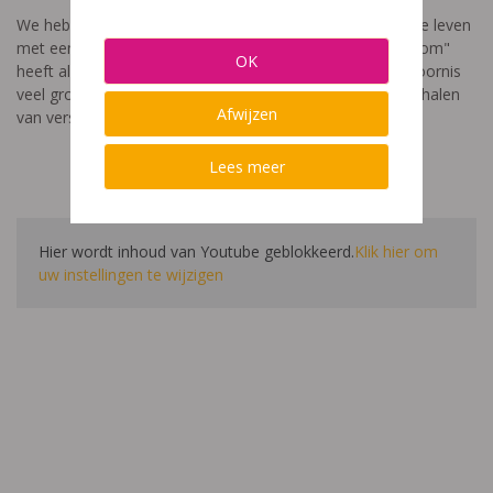
We hebben een video gemaakt die toont hoe het is om te leven
met een leerstoornis. De film met als titel: "Ik heet niet dom"
OK
heeft als doel aan te tonen dat de impact van een leerstoornis
veel groter is dan enkel wat je ziet in de klas. Je hoort verhalen
Afwijzen
van verschillende leerlingen en ouders.
Lees meer
Hier wordt inhoud van Youtube geblokkeerd.
Klik hier om
uw instellingen te wijzigen