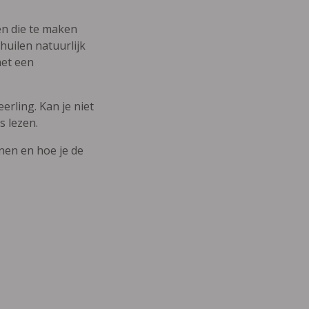
den die te maken
uilen natuurlijk
met een
erling. Kan je niet
s lezen.
nnen en hoe je de