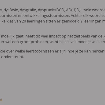
ie, dysfasie, dysgrafie, dyspraxie/DCD, AD(H)D, ... vele woor
ornissen en ontwikkelingsstoornissen. Achter elk woord sch
elke klas van 20 leerlingen zitten er gemiddeld 2 leerlingen 
oeilijk gaat, heeft dit veel impact op het zelfbeeld van de le
 er wel een groot probleem, want bij elk vak moet je wel een
atie over welke leerstoornissen er zijn, hoe je ze kan herke
t ondersteunt.
d