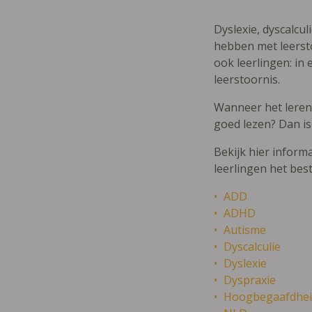
Dyslexie, dyscalcul
hebben met leersto
ook leerlingen: in 
leerstoornis.
Wanneer het leren m
goed lezen? Dan is
Bekijk hier inform
leerlingen het bes
ADD
ADHD
Autisme
Dyscalculie
Dyslexie
Dyspraxie
Hoogbegaafdhei