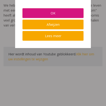
We hebben een video gemaakt die toont hoe het is om te leven
met een leerstoornis. De film met als titel: "Ik heet niet dom"
OK
heeft als doel aan te tonen dat de impact van een leerstoornis
veel groter is dan enkel wat je ziet in de klas. Je hoort verhalen
Afwijzen
van verschillende leerlingen en ouders.
Lees meer
Hier wordt inhoud van Youtube geblokkeerd.
Klik hier om
uw instellingen te wijzigen