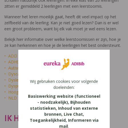
schuilen natuurlijk ook leerlingen: in elke klas van 20 leerlingen
zitten er gemiddeld 2 leerlingen met een leerstoornis.
Wanneer het leren moeilijk gaat, heeft dit veel impact op het
zelfbeeld van de leerling. Kan je niet goed lezen? Dan is er wel
een groot probleem, want bij elk vak moet je wel eens lezen.
Bekijk hier informatie over welke leerstoornissen er zijn, hoe je
ze kan herkennen en hoe je de leerlingen het best ondersteunt.
ADD
ADHD
Autisme
Dyscalculie
Dyslexie
Wij gebruiken cookies voor volgende
Dyspraxie
doeleinden:
Hoogbegaafdheid
Basiswerking website (functioneel
NLD
- noodzakelijk), Bijhouden
statistieken, Inhoud van externe
bronnen, Live Chat,
IK HEET NIET DOM
Toegankelijkheid, Informeren via
mail
.