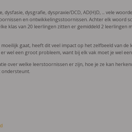
ie, dysfasie, dysgrafie, dyspraxie/DCD, AD(H)D, ... vele woor
ornissen en ontwikkelingsstoornissen. Achter elk woord sch
elke klas van 20 leerlingen zitten er gemiddeld 2 leerlingen 
oeilijk gaat, heeft dit veel impact op het zelfbeeld van de le
 er wel een groot probleem, want bij elk vak moet je wel een
atie over welke leerstoornissen er zijn, hoe je ze kan herke
t ondersteunt.
d