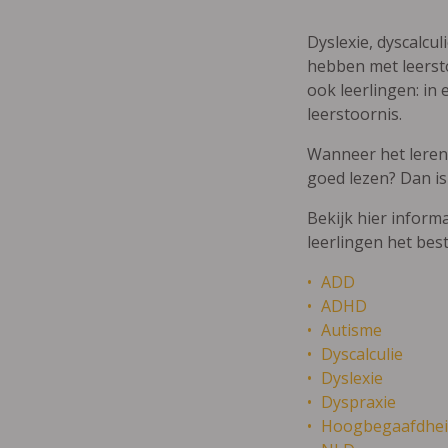
Dyslexie, dyscalcul
hebben met leersto
ook leerlingen: in 
leerstoornis.
Wanneer het leren m
goed lezen? Dan is
Bekijk hier inform
leerlingen het bes
ADD
ADHD
Autisme
Dyscalculie
Dyslexie
Dyspraxie
Hoogbegaafdhei