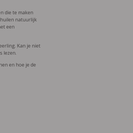
den die te maken
uilen natuurlijk
met een
erling. Kan je niet
s lezen.
nnen en hoe je de