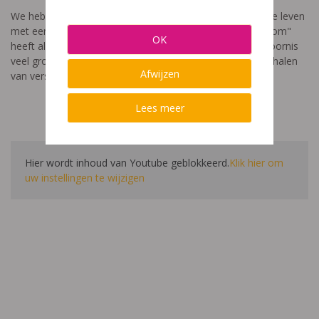
We hebben een video gemaakt die toont hoe het is om te leven
met een leerstoornis. De film met als titel: "Ik heet niet dom"
OK
heeft als doel aan te tonen dat de impact van een leerstoornis
veel groter is dan enkel wat je ziet in de klas. Je hoort verhalen
Afwijzen
van verschillende leerlingen en ouders.
Lees meer
Hier wordt inhoud van Youtube geblokkeerd.
Klik hier om
uw instellingen te wijzigen