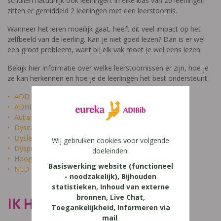
schuilen natuurlijk ook leerlingen: in elke klas van 20 leerlingen
zitten er gemiddeld 2 leerlingen met een leerstoornis.
Wanneer het leren moeilijk gaat, heeft dit veel impact op het
zelfbeeld van de leerling. Kan je niet goed lezen? Dan is er wel
een groot probleem, want bij elk vak moet je wel eens lezen.
Bekijk hier informatie over welke leerstoornissen er zijn, hoe je
ze kan herkennen en hoe je de leerlingen het best ondersteunt.
ADD
ADHD
Autisme
Dyscalculie
Dyslexie
Wij gebruiken cookies voor volgende
Dyspraxie
doeleinden:
Hoogbegaafdheid
Basiswerking website (functioneel
NLD
- noodzakelijk), Bijhouden
statistieken, Inhoud van externe
bronnen, Live Chat,
IK HEET NIET DOM
Toegankelijkheid, Informeren via
mail
.