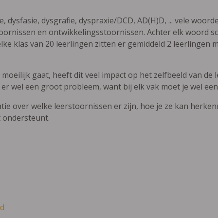
ie, dysfasie, dysgrafie, dyspraxie/DCD, AD(H)D, ... vele woor
ornissen en ontwikkelingsstoornissen. Achter elk woord sch
elke klas van 20 leerlingen zitten er gemiddeld 2 leerlingen 
oeilijk gaat, heeft dit veel impact op het zelfbeeld van de le
 er wel een groot probleem, want bij elk vak moet je wel een
atie over welke leerstoornissen er zijn, hoe je ze kan herke
t ondersteunt.
d