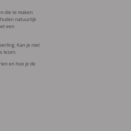
den die te maken
uilen natuurlijk
met een
erling. Kan je niet
s lezen.
nnen en hoe je de