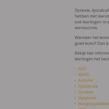
Dyslexie, dyscalcul
hebben met leersto
ook leerlingen: in 
leerstoornis.
Wanneer het leren m
goed lezen? Dan is
Bekijk hier inform
leerlingen het bes
ADD
ADHD
Autisme
Dyscalculie
Dyslexie
Dyspraxie
Hoogbegaafdhei