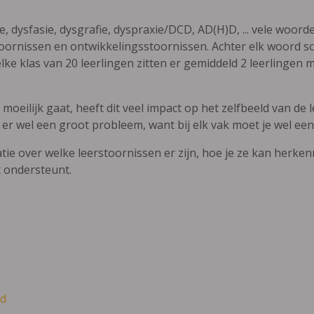
ie, dysfasie, dysgrafie, dyspraxie/DCD, AD(H)D, ... vele woor
ornissen en ontwikkelingsstoornissen. Achter elk woord sch
elke klas van 20 leerlingen zitten er gemiddeld 2 leerlingen 
oeilijk gaat, heeft dit veel impact op het zelfbeeld van de le
 er wel een groot probleem, want bij elk vak moet je wel een
atie over welke leerstoornissen er zijn, hoe je ze kan herke
t ondersteunt.
d