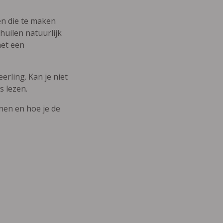
den die te maken
uilen natuurlijk
met een
erling. Kan je niet
s lezen.
nnen en hoe je de