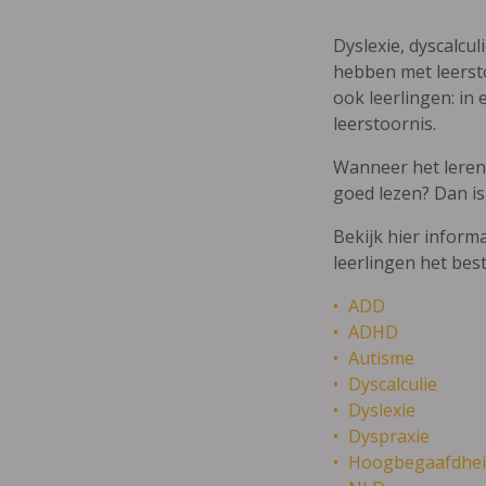
Dyslexie, dyscalcul
hebben met leersto
ook leerlingen: in 
leerstoornis.
Wanneer het leren m
goed lezen? Dan is
Bekijk hier inform
leerlingen het bes
ADD
ADHD
Autisme
Dyscalculie
Dyslexie
Dyspraxie
Hoogbegaafdhei