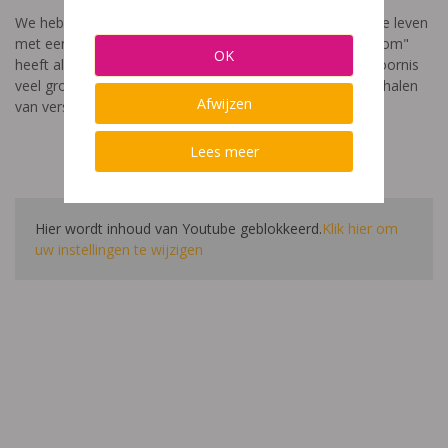
We hebben een video gemaakt die toont hoe het is om te leven
met een leerstoornis. De film met als titel: "Ik heet niet dom"
OK
heeft als doel aan te tonen dat de impact van een leerstoornis
veel groter is dan enkel wat je ziet in de klas. Je hoort verhalen
Afwijzen
van verschillende leerlingen en ouders.
Lees meer
Hier wordt inhoud van Youtube geblokkeerd.
Klik hier om
uw instellingen te wijzigen