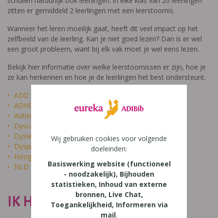
schuilen natuurlijk ook leerlingen: in elke klas van 20 leerlingen
zitten er gemiddeld 2 leerlingen met een leerstoornis.
Wanneer het leren moeilijk gaat, heeft dit veel impact op het
zelfbeeld van de leerling. Kan je niet goed lezen? Dan is er wel
een groot probleem, want bij elk vak moet je wel eens lezen.
Bekijk hier informatie over welke leerstoornissen er zijn, hoe je
ze kan herkennen en hoe je de leerlingen het best ondersteunt.
ADD
ADHD
Autisme
Dyscalculie
Dyslexie
Wij gebruiken cookies voor volgende
Dyspraxie
doeleinden:
Hoogbegaafdheid
Basiswerking website (functioneel
NLD
- noodzakelijk), Bijhouden
statistieken, Inhoud van externe
bronnen, Live Chat,
IK HEET NIET DOM
Toegankelijkheid, Informeren via
mail
.