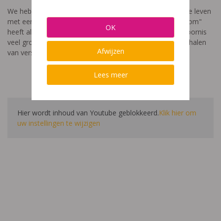
We hebben een video gemaakt die toont hoe het is om te leven
met een leerstoornis. De film met als titel: "Ik heet niet dom"
OK
heeft als doel aan te tonen dat de impact van een leerstoornis
veel groter is dan enkel wat je ziet in de klas. Je hoort verhalen
Afwijzen
van verschillende leerlingen en ouders.
Lees meer
Hier wordt inhoud van Youtube geblokkeerd.
Klik hier om
uw instellingen te wijzigen