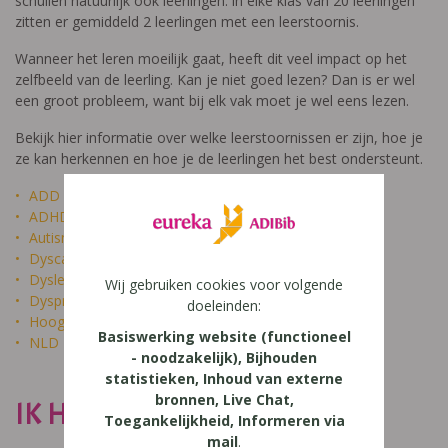
schuilen natuurlijk ook leerlingen: in elke klas van 20 leerlingen
zitten er gemiddeld 2 leerlingen met een leerstoornis.
Wanneer het leren moeilijk gaat, heeft dit veel impact op het
zelfbeeld van de leerling. Kan je niet goed lezen? Dan is er wel
een groot probleem, want bij elk vak moet je wel eens lezen.
Bekijk hier informatie over welke leerstoornissen er zijn, hoe je
ze kan herkennen en hoe je de leerlingen het best ondersteunt.
ADD
ADHD
Autisme
Dyscalculie
Dyslexie
Wij gebruiken cookies voor volgende
Dyspraxie
doeleinden:
Hoogbegaafdheid
Basiswerking website (functioneel
NLD
- noodzakelijk), Bijhouden
statistieken, Inhoud van externe
bronnen, Live Chat,
IK HEET NIET DOM
Toegankelijkheid, Informeren via
mail
.