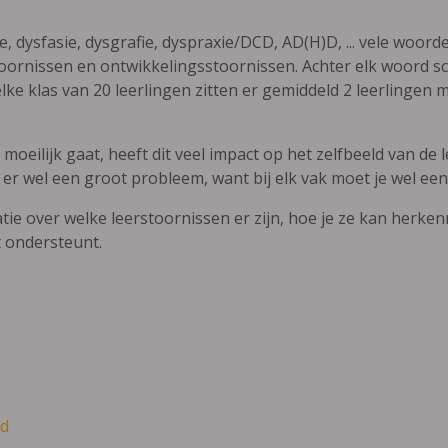
ie, dysfasie, dysgrafie, dyspraxie/DCD, AD(H)D, ... vele woor
ornissen en ontwikkelingsstoornissen. Achter elk woord sch
elke klas van 20 leerlingen zitten er gemiddeld 2 leerlingen 
oeilijk gaat, heeft dit veel impact op het zelfbeeld van de le
 er wel een groot probleem, want bij elk vak moet je wel een
atie over welke leerstoornissen er zijn, hoe je ze kan herke
t ondersteunt.
d