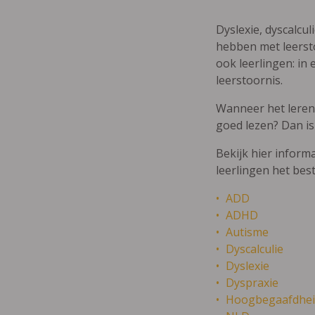
Dyslexie, dyscalcul
hebben met leersto
ook leerlingen: in 
leerstoornis.
Wanneer het leren m
goed lezen? Dan is
Bekijk hier inform
leerlingen het bes
ADD
ADHD
Autisme
Dyscalculie
Dyslexie
Dyspraxie
Hoogbegaafdhei