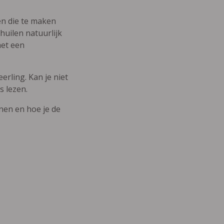
den die te maken
uilen natuurlijk
met een
erling. Kan je niet
s lezen.
nnen en hoe je de