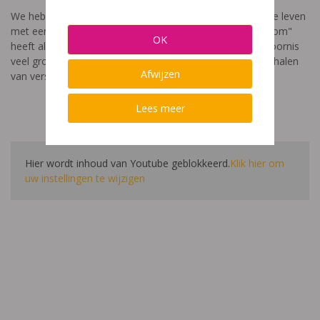
We hebben een video gemaakt die toont hoe het is om te leven
met een leerstoornis. De film met als titel: "Ik heet niet dom"
OK
heeft als doel aan te tonen dat de impact van een leerstoornis
veel groter is dan enkel wat je ziet in de klas. Je hoort verhalen
Afwijzen
van verschillende leerlingen en ouders.
Lees meer
Hier wordt inhoud van Youtube geblokkeerd.
Klik hier om
uw instellingen te wijzigen