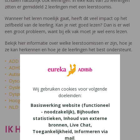
schuilen natuurlijk ook leerlingen: in elke klas van 20 leerlingen
zitten er gemiddeld 2 leerlingen met een leerstoornis.
Wanneer het leren moeilijk gaat, heeft dit veel impact op het
zelfbeeld van de leerling. Kan je niet goed lezen? Dan is er wel
een groot probleem, want bij elk vak moet je wel eens lezen.
Bekijk hier informatie over welke leerstoornissen er zijn, hoe je
ze kan herkennen en hoe je de leerlingen het best ondersteunt.
ADD
ADHD
Autisme
Dyscalculie
Dyslexie
Wij gebruiken cookies voor volgende
Dyspraxie
doeleinden:
Hoogbegaafdheid
Basiswerking website (functioneel
NLD
- noodzakelijk), Bijhouden
statistieken, Inhoud van externe
bronnen, Live Chat,
IK HEET NIET DOM
Toegankelijkheid, Informeren via
mail
.