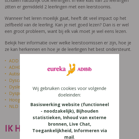
schuilen natuurlijk ook leerlingen: in elke klas van 20 leerlingen
zitten er gemiddeld 2 leerlingen met een leerstoornis.
Wanneer het leren moeilijk gaat, heeft dit veel impact op het
zelfbeeld van de leerling. Kan je niet goed lezen? Dan is er wel
een groot probleem, want bij elk vak moet je wel eens lezen.
Bekijk hier informatie over welke leerstoornissen er zijn, hoe je
ze kan herkennen en hoe je de leerlingen het best ondersteunt.
ADD
ADHD
Autisme
Dyscalculie
Dyslexie
Wij gebruiken cookies voor volgende
Dyspraxie
doeleinden:
Hoogbegaafdheid
Basiswerking website (functioneel
NLD
- noodzakelijk), Bijhouden
statistieken, Inhoud van externe
bronnen, Live Chat,
IK HEET NIET DOM
Toegankelijkheid, Informeren via
mail
.