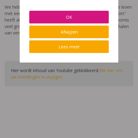
We hebben een video gemaakt die toont hoe het is om te leven
met een leerstoornis. De film met als titel: "Ik heet niet dom"
OK
heeft als doel aan te tonen dat de impact van een leerstoornis
veel groter is dan enkel wat je ziet in de klas. Je hoort verhalen
Afwijzen
van verschillende leerlingen en ouders.
Lees meer
Hier wordt inhoud van Youtube geblokkeerd.
Klik hier om
uw instellingen te wijzigen