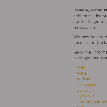
Dyslexie, dyscalcul
hebben met leersto
ook leerlingen: in 
leerstoornis.
Wanneer het leren m
goed lezen? Dan is
Bekijk hier inform
leerlingen het bes
ADD
ADHD
Autisme
Dyscalculie
Dyslexie
Dyspraxie
Hoogbegaafdhei