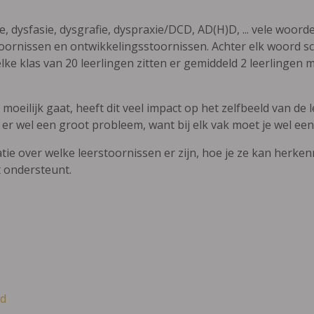
ie, dysfasie, dysgrafie, dyspraxie/DCD, AD(H)D, ... vele woor
ornissen en ontwikkelingsstoornissen. Achter elk woord sch
elke klas van 20 leerlingen zitten er gemiddeld 2 leerlingen 
oeilijk gaat, heeft dit veel impact op het zelfbeeld van de le
 er wel een groot probleem, want bij elk vak moet je wel een
atie over welke leerstoornissen er zijn, hoe je ze kan herke
t ondersteunt.
d