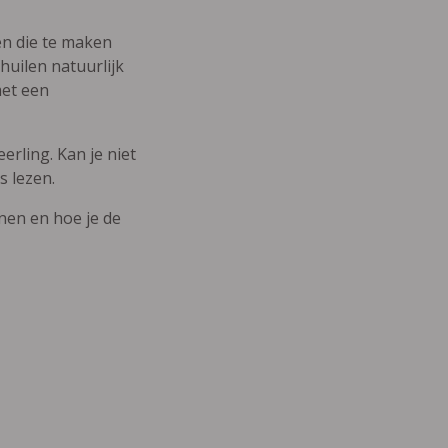
den die te maken
uilen natuurlijk
met een
erling. Kan je niet
s lezen.
nnen en hoe je de