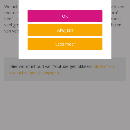
We hebben een video gemaakt die toont hoe het is om te leven
met een leerstoornis. De film met als titel: "Ik heet niet dom"
OK
heeft als doel aan te tonen dat de impact van een leerstoornis
veel groter is dan enkel wat je ziet in de klas. Je hoort verhalen
Afwijzen
van verschillende leerlingen en ouders.
Lees meer
Hier wordt inhoud van Youtube geblokkeerd.
Klik hier om
uw instellingen te wijzigen