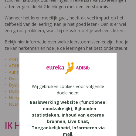
schuilen natuurlijk ook leerlingen: in elke klas van 20 leerlingen
zitten er gemiddeld 2 leerlingen met een leerstoornis.
Wanneer het leren moeilijk gaat, heeft dit veel impact op het
zelfbeeld van de leerling. Kan je niet goed lezen? Dan is er wel
een groot probleem, want bij elk vak moet je wel eens lezen.
Bekijk hier informatie over welke leerstoornissen er zijn, hoe je
ze kan herkennen en hoe je de leerlingen het best ondersteunt.
ADD
ADHD
Autisme
Dyscalculie
Dyslexie
Wij gebruiken cookies voor volgende
Dyspraxie
doeleinden:
Hoogbegaafdheid
Basiswerking website (functioneel
NLD
- noodzakelijk), Bijhouden
statistieken, Inhoud van externe
bronnen, Live Chat,
IK HEET NIET DOM
Toegankelijkheid, Informeren via
mail
.