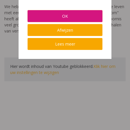
We hebben een video gemaakt die toont hoe het is om te leven
met een leerstoornis. De film met als titel: "Ik heet niet dom"
OK
heeft als doel aan te tonen dat de impact van een leerstoornis
veel groter is dan enkel wat je ziet in de klas. Je hoort verhalen
Afwijzen
van verschillende leerlingen en ouders.
Lees meer
Hier wordt inhoud van Youtube geblokkeerd.
Klik hier om
uw instellingen te wijzigen