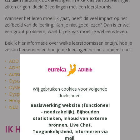
schuilen natuurlijk ook leerlingen: in elke klas van 20 leerlingen
zitten er gemiddeld 2 leerlingen met een leerstoornis.
Wanneer het leren moeilijk gaat, heeft dit veel impact op het
zelfbeeld van de leerling. Kan je niet goed lezen? Dan is er wel
een groot probleem, want bij elk vak moet je wel eens lezen.
Bekijk hier informatie over welke leerstoornissen er zijn, hoe je
ze kan herkennen en hoe je de leerlingen het best ondersteunt.
ADD
ADHD
Autisme
Dyscalculie
Dyslexie
Wij gebruiken cookies voor volgende
Dyspraxie
doeleinden:
Hoogbegaafdheid
Basiswerking website (functioneel
NLD
- noodzakelijk), Bijhouden
statistieken, Inhoud van externe
bronnen, Live Chat,
IK HEET NIET DOM
Toegankelijkheid, Informeren via
mail
.