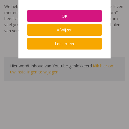
We hebben een video gemaakt die toont hoe het is om te leven
met een leerstoornis. De film met als titel: "Ik heet niet dom"
OK
heeft als doel aan te tonen dat de impact van een leerstoornis
veel groter is dan enkel wat je ziet in de klas. Je hoort verhalen
Afwijzen
van verschillende leerlingen en ouders.
Lees meer
Hier wordt inhoud van Youtube geblokkeerd.
Klik hier om
uw instellingen te wijzigen