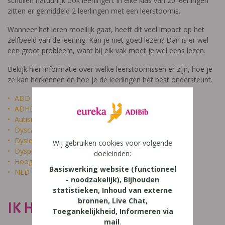
schuilen natuurlijk ook leerlingen: in elke klas van 20 leerlingen
zitten er gemiddeld 2 leerlingen met een leerstoornis.
Wanneer het leren moeilijk gaat, heeft dit veel impact op het
zelfbeeld van de leerling. Kan je niet goed lezen? Dan is er wel
een groot probleem, want bij elk vak moet je wel eens lezen.
Bekijk hier informatie over welke leerstoornissen er zijn, hoe je
ze kan herkennen en hoe je de leerlingen het best ondersteunt.
ADD
ADHD
Autisme
Dyscalculie
Dyslexie
Wij gebruiken cookies voor volgende
Dyspraxie
doeleinden:
Hoogbegaafdheid
Basiswerking website (functioneel
NLD
- noodzakelijk), Bijhouden
statistieken, Inhoud van externe
bronnen, Live Chat,
IK HEET NIET DOM
Toegankelijkheid, Informeren via
mail
.