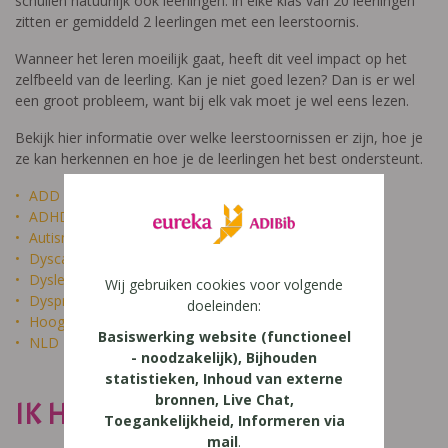
schuilen natuurlijk ook leerlingen: in elke klas van 20 leerlingen
zitten er gemiddeld 2 leerlingen met een leerstoornis.
Wanneer het leren moeilijk gaat, heeft dit veel impact op het
zelfbeeld van de leerling. Kan je niet goed lezen? Dan is er wel
een groot probleem, want bij elk vak moet je wel eens lezen.
Bekijk hier informatie over welke leerstoornissen er zijn, hoe je
ze kan herkennen en hoe je de leerlingen het best ondersteunt.
ADD
ADHD
Autisme
Dyscalculie
Dyslexie
Wij gebruiken cookies voor volgende
Dyspraxie
doeleinden:
Hoogbegaafdheid
Basiswerking website (functioneel
NLD
- noodzakelijk), Bijhouden
statistieken, Inhoud van externe
bronnen, Live Chat,
IK HEET NIET DOM
Toegankelijkheid, Informeren via
mail
.