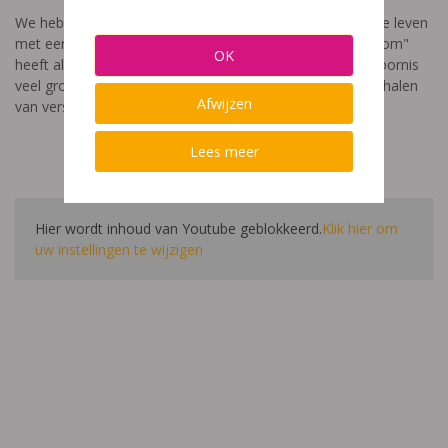
We hebben een video gemaakt die toont hoe het is om te leven
met een leerstoornis. De film met als titel: "Ik heet niet dom"
OK
heeft als doel aan te tonen dat de impact van een leerstoornis
veel groter is dan enkel wat je ziet in de klas. Je hoort verhalen
Afwijzen
van verschillende leerlingen en ouders.
Lees meer
Hier wordt inhoud van Youtube geblokkeerd.
Klik hier om
uw instellingen te wijzigen