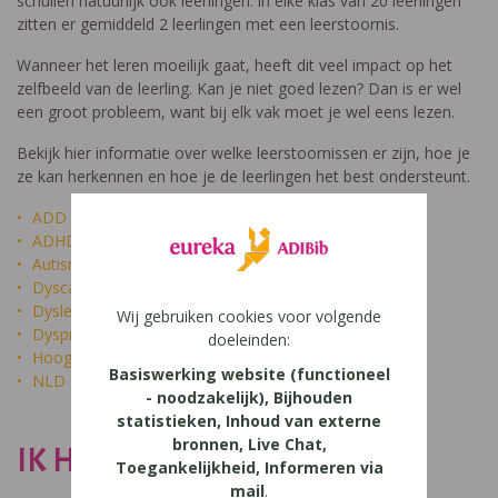
schuilen natuurlijk ook leerlingen: in elke klas van 20 leerlingen
zitten er gemiddeld 2 leerlingen met een leerstoornis.
Wanneer het leren moeilijk gaat, heeft dit veel impact op het
zelfbeeld van de leerling. Kan je niet goed lezen? Dan is er wel
een groot probleem, want bij elk vak moet je wel eens lezen.
Bekijk hier informatie over welke leerstoornissen er zijn, hoe je
ze kan herkennen en hoe je de leerlingen het best ondersteunt.
ADD
ADHD
Autisme
Dyscalculie
Dyslexie
Wij gebruiken cookies voor volgende
Dyspraxie
doeleinden:
Hoogbegaafdheid
Basiswerking website (functioneel
NLD
- noodzakelijk), Bijhouden
statistieken, Inhoud van externe
bronnen, Live Chat,
IK HEET NIET DOM
Toegankelijkheid, Informeren via
mail
.