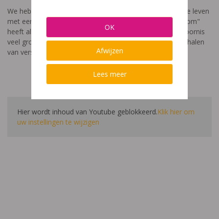
We hebben een video gemaakt die toont hoe het is om te leven
met een leerstoornis. De film met als titel: "Ik heet niet dom"
OK
heeft als doel aan te tonen dat de impact van een leerstoornis
veel groter is dan enkel wat je ziet in de klas. Je hoort verhalen
Afwijzen
van verschillende leerlingen en ouders.
Lees meer
Hier wordt inhoud van Youtube geblokkeerd.
Klik hier om
uw instellingen te wijzigen