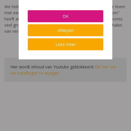
We hebben een video gemaakt die toont hoe het is om te leven
met een leerstoornis. De film met als titel: "Ik heet niet dom"
OK
heeft als doel aan te tonen dat de impact van een leerstoornis
veel groter is dan enkel wat je ziet in de klas. Je hoort verhalen
Afwijzen
van verschillende leerlingen en ouders.
Lees meer
Hier wordt inhoud van Youtube geblokkeerd.
Klik hier om
uw instellingen te wijzigen