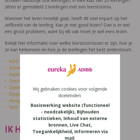
schuilen natuurlijk ook leerlingen: in elke klas van 20 leerlingen
zitten er gemiddeld 2 leerlingen met een leerstoornis.
Wanneer het leren moeilijk gaat, heeft dit veel impact op het
zelfbeeld van de leerling. Kan je niet goed lezen? Dan is er wel
een groot probleem, want bij elk vak moet je wel eens lezen.
Bekijk hier informatie over welke leerstoornissen er zijn, hoe je
ze kan herkennen en hoe je de leerlingen het best ondersteunt.
ADD
ADHD
Autisme
Dyscalculie
Dyslexie
Wij gebruiken cookies voor volgende
Dyspraxie
doeleinden:
Hoogbegaafdheid
Basiswerking website (functioneel
NLD
- noodzakelijk), Bijhouden
statistieken, Inhoud van externe
bronnen, Live Chat,
IK HEET NIET DOM
Toegankelijkheid, Informeren via
mail
.