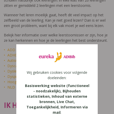
schuilen natuurlijk ook leerlingen: in elke klas van 20 leerlingen
zitten er gemiddeld 2 leerlingen met een leerstoornis.
Wanneer het leren moeilijk gaat, heeft dit veel impact op het
zelfbeeld van de leerling. Kan je niet goed lezen? Dan is er wel
een groot probleem, want bij elk vak moet je wel eens lezen.
Bekijk hier informatie over welke leerstoornissen er zijn, hoe je
ze kan herkennen en hoe je de leerlingen het best ondersteunt.
ADD
ADHD
Autisme
Dyscalculie
Dyslexie
Wij gebruiken cookies voor volgende
Dyspraxie
doeleinden:
Hoogbegaafdheid
Basiswerking website (functioneel
NLD
- noodzakelijk), Bijhouden
statistieken, Inhoud van externe
bronnen, Live Chat,
IK HEET NIET DOM
Toegankelijkheid, Informeren via
mail
.