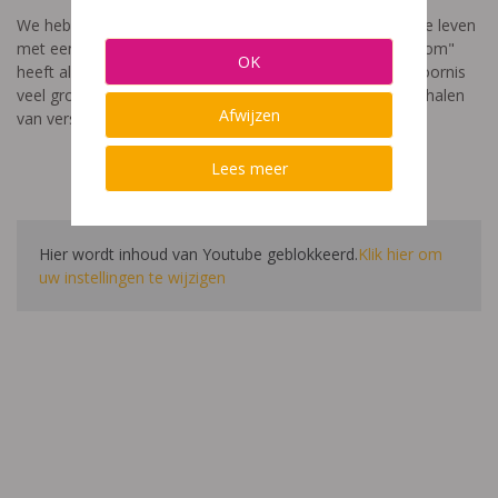
We hebben een video gemaakt die toont hoe het is om te leven
met een leerstoornis. De film met als titel: "Ik heet niet dom"
OK
heeft als doel aan te tonen dat de impact van een leerstoornis
veel groter is dan enkel wat je ziet in de klas. Je hoort verhalen
Afwijzen
van verschillende leerlingen en ouders.
Lees meer
Hier wordt inhoud van Youtube geblokkeerd.
Klik hier om
uw instellingen te wijzigen