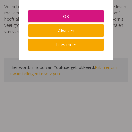
We hebben een video gemaakt die toont hoe het is om te leven
met een leerstoornis. De film met als titel: "Ik heet niet dom"
OK
heeft als doel aan te tonen dat de impact van een leerstoornis
veel groter is dan enkel wat je ziet in de klas. Je hoort verhalen
Afwijzen
van verschillende leerlingen en ouders.
Lees meer
Hier wordt inhoud van Youtube geblokkeerd.
Klik hier om
uw instellingen te wijzigen