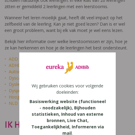
schuilen natuurlijk ook leerlingen: in elke klas van 20 leerlingen
zitten er gemiddeld 2 leerlingen met een leerstoornis.
Wanneer het leren moeilijk gaat, heeft dit veel impact op het
zelfbeeld van de leerling. Kan je niet goed lezen? Dan is er wel
een groot probleem, want bij elk vak moet je wel eens lezen.
Bekijk hier informatie over welke leerstoornissen er zijn, hoe je
ze kan herkennen en hoe je de leerlingen het best ondersteunt.
ADD
ADHD
Autisme
Dyscalculie
Dyslexie
Wij gebruiken cookies voor volgende
Dyspraxie
doeleinden:
Hoogbegaafdheid
Basiswerking website (functioneel
NLD
- noodzakelijk), Bijhouden
statistieken, Inhoud van externe
bronnen, Live Chat,
IK HEET NIET DOM
Toegankelijkheid, Informeren via
mail
.