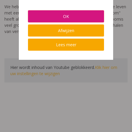
We hebben een video gemaakt die toont hoe het is om te leven
met een leerstoornis. De film met als titel: "Ik heet niet dom"
OK
heeft als doel aan te tonen dat de impact van een leerstoornis
veel groter is dan enkel wat je ziet in de klas. Je hoort verhalen
Afwijzen
van verschillende leerlingen en ouders.
Lees meer
Hier wordt inhoud van Youtube geblokkeerd.
Klik hier om
uw instellingen te wijzigen