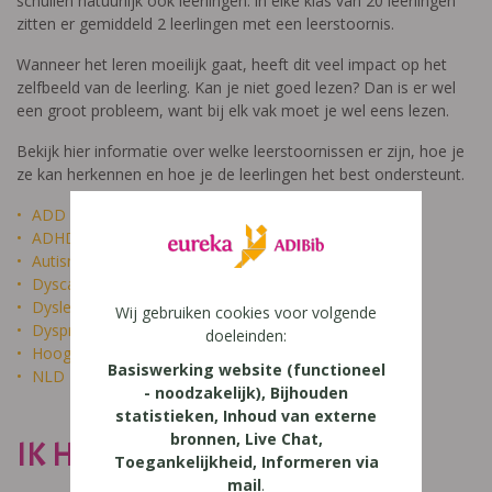
schuilen natuurlijk ook leerlingen: in elke klas van 20 leerlingen
zitten er gemiddeld 2 leerlingen met een leerstoornis.
Wanneer het leren moeilijk gaat, heeft dit veel impact op het
zelfbeeld van de leerling. Kan je niet goed lezen? Dan is er wel
een groot probleem, want bij elk vak moet je wel eens lezen.
Bekijk hier informatie over welke leerstoornissen er zijn, hoe je
ze kan herkennen en hoe je de leerlingen het best ondersteunt.
ADD
ADHD
Autisme
Dyscalculie
Dyslexie
Wij gebruiken cookies voor volgende
Dyspraxie
doeleinden:
Hoogbegaafdheid
Basiswerking website (functioneel
NLD
- noodzakelijk), Bijhouden
statistieken, Inhoud van externe
bronnen, Live Chat,
IK HEET NIET DOM
Toegankelijkheid, Informeren via
mail
.