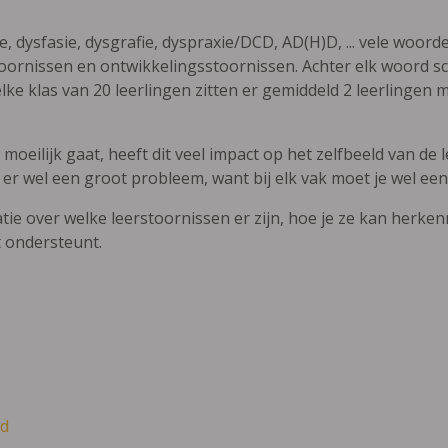
ie, dysfasie, dysgrafie, dyspraxie/DCD, AD(H)D, ... vele woor
ornissen en ontwikkelingsstoornissen. Achter elk woord sch
elke klas van 20 leerlingen zitten er gemiddeld 2 leerlingen 
oeilijk gaat, heeft dit veel impact op het zelfbeeld van de le
 er wel een groot probleem, want bij elk vak moet je wel een
atie over welke leerstoornissen er zijn, hoe je ze kan herke
t ondersteunt.
d