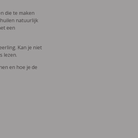
den die te maken
uilen natuurlijk
met een
erling. Kan je niet
s lezen.
nnen en hoe je de