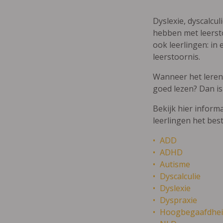
Dyslexie, dyscalcul
hebben met leersto
ook leerlingen: in 
leerstoornis.
Wanneer het leren m
goed lezen? Dan is
Bekijk hier inform
leerlingen het bes
ADD
ADHD
Autisme
Dyscalculie
Dyslexie
Dyspraxie
Hoogbegaafdhei