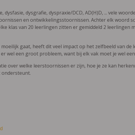
ie, dysfasie, dysgrafie, dyspraxie/DCD, AD(H)D, ... vele woor
ornissen en ontwikkelingsstoornissen. Achter elk woord sch
elke klas van 20 leerlingen zitten er gemiddeld 2 leerlingen 
oeilijk gaat, heeft dit veel impact op het zelfbeeld van de le
 er wel een groot probleem, want bij elk vak moet je wel een
atie over welke leerstoornissen er zijn, hoe je ze kan herke
t ondersteunt.
d