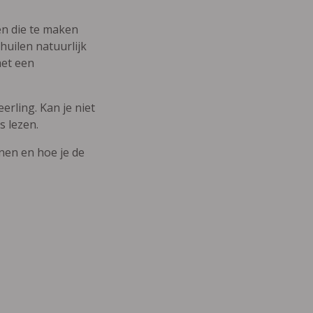
den die te maken
uilen natuurlijk
met een
erling. Kan je niet
s lezen.
nnen en hoe je de