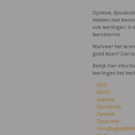
Dyslexie, dyscalcul
hebben met leersto
ook leerlingen: in 
leerstoornis.
Wanneer het leren m
goed lezen? Dan is
Bekijk hier inform
leerlingen het bes
ADD
ADHD
Autisme
Dyscalculie
Dyslexie
Dyspraxie
Hoogbegaafdhei