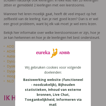
schuilen natuurlijk ook leerlingen: in elke klas van 20 leerlingen
zitten er gemiddeld 2 leerlingen met een leerstoornis.
Wanneer het leren moeilijk gaat, heeft dit veel impact op het
zelfbeeld van de leerling. Kan je niet goed lezen? Dan is er wel
een groot probleem, want bij elk vak moet je wel eens lezen.
Bekijk hier informatie over welke leerstoornissen er zijn, hoe je
ze kan herkennen en hoe je de leerlingen het best ondersteunt.
ADD
ADHD
Autisme
Dyscalculie
Dyslexie
Wij gebruiken cookies voor volgende
Dyspraxie
doeleinden:
Hoogbegaafdheid
Basiswerking website (functioneel
NLD
- noodzakelijk), Bijhouden
statistieken, Inhoud van externe
bronnen, Live Chat,
IK HEET NIET DOM
Toegankelijkheid, Informeren via
mail
.