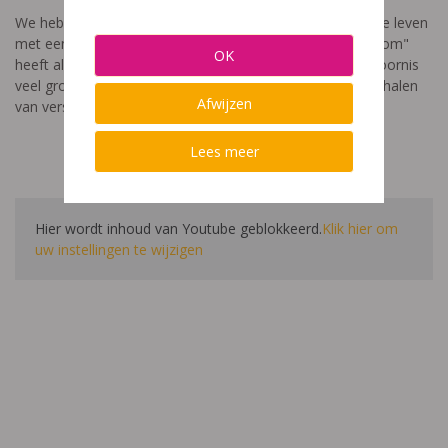
We hebben een video gemaakt die toont hoe het is om te leven
met een leerstoornis. De film met als titel: "Ik heet niet dom"
OK
heeft als doel aan te tonen dat de impact van een leerstoornis
veel groter is dan enkel wat je ziet in de klas. Je hoort verhalen
Afwijzen
van verschillende leerlingen en ouders.
Lees meer
Hier wordt inhoud van Youtube geblokkeerd.
Klik hier om
uw instellingen te wijzigen