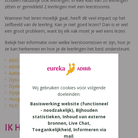
schuilen natuurlijk ook leerlingen: in elke klas van 20 leerlingen
zitten er gemiddeld 2 leerlingen met een leerstoornis.
Wanneer het leren moeilijk gaat, heeft dit veel impact op het
zelfbeeld van de leerling. Kan je niet goed lezen? Dan is er wel
een groot probleem, want bij elk vak moet je wel eens lezen.
Bekijk hier informatie over welke leerstoornissen er zijn, hoe je
ze kan herkennen en hoe je de leerlingen het best ondersteunt.
ADD
ADHD
Autisme
Dyscalculie
Dyslexie
Wij gebruiken cookies voor volgende
Dyspraxie
doeleinden:
Hoogbegaafdheid
Basiswerking website (functioneel
NLD
- noodzakelijk), Bijhouden
statistieken, Inhoud van externe
bronnen, Live Chat,
IK HEET NIET DOM
Toegankelijkheid, Informeren via
mail
.