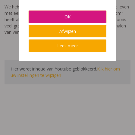
We hebben een video gemaakt die toont hoe het is om te leven
met een leerstoornis. De film met als titel: "Ik heet niet dom"
OK
heeft als doel aan te tonen dat de impact van een leerstoornis
veel groter is dan enkel wat je ziet in de klas. Je hoort verhalen
Afwijzen
van verschillende leerlingen en ouders.
Lees meer
Hier wordt inhoud van Youtube geblokkeerd.
Klik hier om
uw instellingen te wijzigen