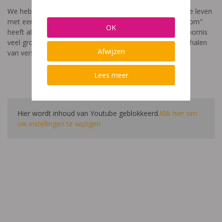
We hebben een video gemaakt die toont hoe het is om te leven
met een leerstoornis. De film met als titel: "Ik heet niet dom"
OK
heeft als doel aan te tonen dat de impact van een leerstoornis
veel groter is dan enkel wat je ziet in de klas. Je hoort verhalen
Afwijzen
van verschillende leerlingen en ouders.
Lees meer
Hier wordt inhoud van Youtube geblokkeerd.
Klik hier om
uw instellingen te wijzigen