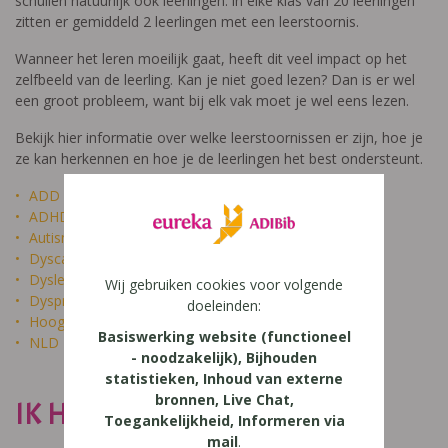
schuilen natuurlijk ook leerlingen: in elke klas van 20 leerlingen
zitten er gemiddeld 2 leerlingen met een leerstoornis.
Wanneer het leren moeilijk gaat, heeft dit veel impact op het
zelfbeeld van de leerling. Kan je niet goed lezen? Dan is er wel
een groot probleem, want bij elk vak moet je wel eens lezen.
Bekijk hier informatie over welke leerstoornissen er zijn, hoe je
ze kan herkennen en hoe je de leerlingen het best ondersteunt.
ADD
ADHD
Autisme
Dyscalculie
Dyslexie
Wij gebruiken cookies voor volgende
Dyspraxie
doeleinden:
Hoogbegaafdheid
Basiswerking website (functioneel
NLD
- noodzakelijk), Bijhouden
statistieken, Inhoud van externe
bronnen, Live Chat,
IK HEET NIET DOM
Toegankelijkheid, Informeren via
mail
.