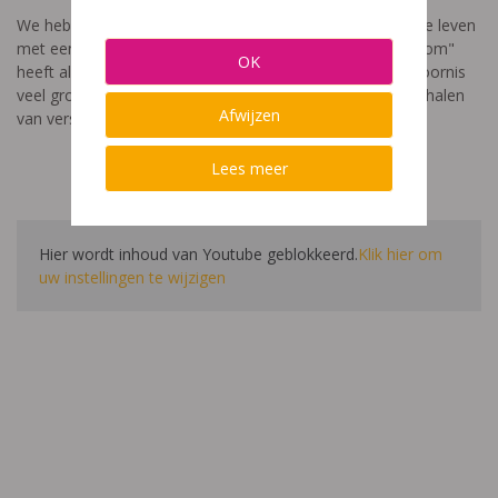
We hebben een video gemaakt die toont hoe het is om te leven
met een leerstoornis. De film met als titel: "Ik heet niet dom"
OK
heeft als doel aan te tonen dat de impact van een leerstoornis
veel groter is dan enkel wat je ziet in de klas. Je hoort verhalen
Afwijzen
van verschillende leerlingen en ouders.
Lees meer
Hier wordt inhoud van Youtube geblokkeerd.
Klik hier om
uw instellingen te wijzigen