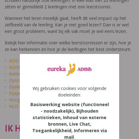
schuilen natuurlijk ook leerlingen: in elke klas van 20 leerlingen
zitten er gemiddeld 2 leerlingen met een leerstoornis.
Wanneer het leren moeilijk gaat, heeft dit veel impact op het
zelfbeeld van de leerling. Kan je niet goed lezen? Dan is er wel
een groot probleem, want bij elk vak moet je wel eens lezen.
Bekijk hier informatie over welke leerstoornissen er zijn, hoe je
ze kan herkennen en hoe je de leerlingen het best ondersteunt.
ADD
ADHD
Autisme
Dyscalculie
Dyslexie
Wij gebruiken cookies voor volgende
Dyspraxie
doeleinden:
Hoogbegaafdheid
Basiswerking website (functioneel
NLD
- noodzakelijk), Bijhouden
statistieken, Inhoud van externe
bronnen, Live Chat,
IK HEET NIET DOM
Toegankelijkheid, Informeren via
mail
.