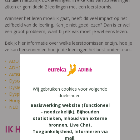
schuilen natuurlijk ook leerlingen: in elke klas van 20 leerlingen
zitten er gemiddeld 2 leerlingen met een leerstoornis.
Wanneer het leren moeilijk gaat, heeft dit veel impact op het
zelfbeeld van de leerling. Kan je niet goed lezen? Dan is er wel
een groot probleem, want bij elk vak moet je wel eens lezen.
Bekijk hier informatie over welke leerstoornissen er zijn, hoe je
ze kan herkennen en hoe je de leerlingen het best ondersteunt.
ADD
ADHD
Autisme
Dyscalculie
Dyslexie
Wij gebruiken cookies voor volgende
Dyspraxie
doeleinden:
Hoogbegaafdheid
Basiswerking website (functioneel
NLD
- noodzakelijk), Bijhouden
statistieken, Inhoud van externe
bronnen, Live Chat,
IK HEET NIET DOM
Toegankelijkheid, Informeren via
mail
.