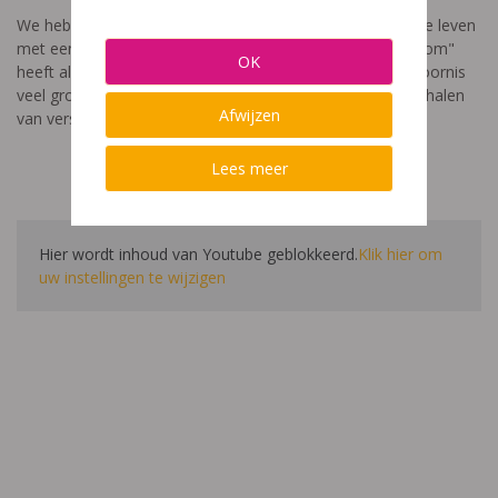
We hebben een video gemaakt die toont hoe het is om te leven
met een leerstoornis. De film met als titel: "Ik heet niet dom"
OK
heeft als doel aan te tonen dat de impact van een leerstoornis
veel groter is dan enkel wat je ziet in de klas. Je hoort verhalen
Afwijzen
van verschillende leerlingen en ouders.
Lees meer
Hier wordt inhoud van Youtube geblokkeerd.
Klik hier om
uw instellingen te wijzigen