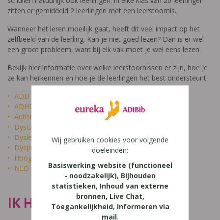
schuilen natuurlijk ook leerlingen: in elke klas van 20 leerlingen
zitten er gemiddeld 2 leerlingen met een leerstoornis.
Wanneer het leren moeilijk gaat, heeft dit veel impact op het
zelfbeeld van de leerling. Kan je niet goed lezen? Dan is er wel
een groot probleem, want bij elk vak moet je wel eens lezen.
Bekijk hier informatie over welke leerstoornissen er zijn, hoe je
ze kan herkennen en hoe je de leerlingen het best ondersteunt.
ADD
ADHD
Autisme
Dyscalculie
Dyslexie
Wij gebruiken cookies voor volgende
Dyspraxie
doeleinden:
Hoogbegaafdheid
Basiswerking website (functioneel
NLD
- noodzakelijk), Bijhouden
statistieken, Inhoud van externe
bronnen, Live Chat,
IK HEET NIET DOM
Toegankelijkheid, Informeren via
mail
.