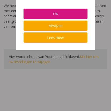
We hebben een video gemaakt die toont hoe het is om te leven
met een leerstoornis. De film met als titel: "Ik heet niet dom"
OK
heeft als doel aan te tonen dat de impact van een leerstoornis
veel groter is dan enkel wat je ziet in de klas. Je hoort verhalen
Afwijzen
van verschillende leerlingen en ouders.
Lees meer
Hier wordt inhoud van Youtube geblokkeerd.
Klik hier om
uw instellingen te wijzigen