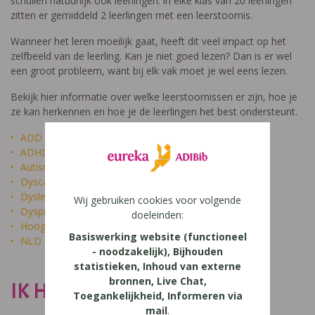
schuilen natuurlijk ook leerlingen: in elke klas van 20 leerlingen
zitten er gemiddeld 2 leerlingen met een leerstoornis.
Wanneer het leren moeilijk gaat, heeft dit veel impact op het
zelfbeeld van de leerling. Kan je niet goed lezen? Dan is er wel
een groot probleem, want bij elk vak moet je wel eens lezen.
Bekijk hier informatie over welke leerstoornissen er zijn, hoe je
ze kan herkennen en hoe je de leerlingen het best ondersteunt.
ADD
ADHD
Autisme
Dyscalculie
Dyslexie
Wij gebruiken cookies voor volgende
Dyspraxie
doeleinden:
Hoogbegaafdheid
Basiswerking website (functioneel
NLD
- noodzakelijk), Bijhouden
statistieken, Inhoud van externe
bronnen, Live Chat,
IK HEET NIET DOM
Toegankelijkheid, Informeren via
mail
.