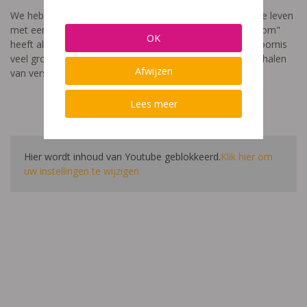
We hebben een video gemaakt die toont hoe het is om te leven
met een leerstoornis. De film met als titel: "Ik heet niet dom"
OK
heeft als doel aan te tonen dat de impact van een leerstoornis
veel groter is dan enkel wat je ziet in de klas. Je hoort verhalen
Afwijzen
van verschillende leerlingen en ouders.
Lees meer
Hier wordt inhoud van Youtube geblokkeerd.
Klik hier om
uw instellingen te wijzigen