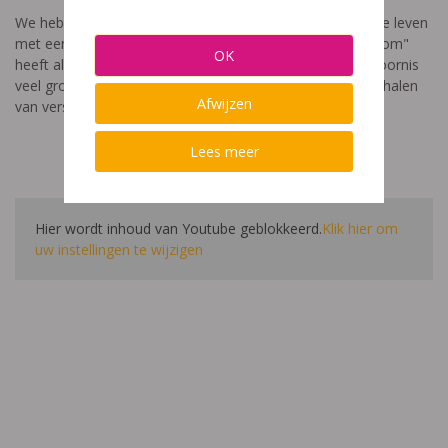
We hebben een video gemaakt die toont hoe het is om te leven
met een leerstoornis. De film met als titel: "Ik heet niet dom"
OK
heeft als doel aan te tonen dat de impact van een leerstoornis
veel groter is dan enkel wat je ziet in de klas. Je hoort verhalen
Afwijzen
van verschillende leerlingen en ouders.
Lees meer
Hier wordt inhoud van Youtube geblokkeerd.
Klik hier om
uw instellingen te wijzigen