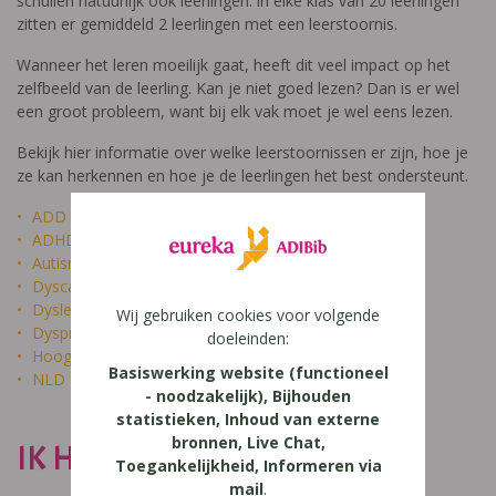
schuilen natuurlijk ook leerlingen: in elke klas van 20 leerlingen
zitten er gemiddeld 2 leerlingen met een leerstoornis.
Wanneer het leren moeilijk gaat, heeft dit veel impact op het
zelfbeeld van de leerling. Kan je niet goed lezen? Dan is er wel
een groot probleem, want bij elk vak moet je wel eens lezen.
Bekijk hier informatie over welke leerstoornissen er zijn, hoe je
ze kan herkennen en hoe je de leerlingen het best ondersteunt.
ADD
ADHD
Autisme
Dyscalculie
Dyslexie
Wij gebruiken cookies voor volgende
Dyspraxie
doeleinden:
Hoogbegaafdheid
Basiswerking website (functioneel
NLD
- noodzakelijk), Bijhouden
statistieken, Inhoud van externe
bronnen, Live Chat,
IK HEET NIET DOM
Toegankelijkheid, Informeren via
mail
.