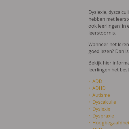
Dyslexie, dyscalcul
hebben met leersto
ook leerlingen: in 
leerstoornis.
Wanneer het leren m
goed lezen? Dan is
Bekijk hier inform
leerlingen het bes
ADD
ADHD
Autisme
Dyscalculie
Dyslexie
Dyspraxie
Hoogbegaafdhei