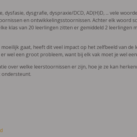
ie, dysfasie, dysgrafie, dyspraxie/DCD, AD(H)D, ... vele woor
ornissen en ontwikkelingsstoornissen. Achter elk woord sch
elke klas van 20 leerlingen zitten er gemiddeld 2 leerlingen 
oeilijk gaat, heeft dit veel impact op het zelfbeeld van de le
 er wel een groot probleem, want bij elk vak moet je wel een
atie over welke leerstoornissen er zijn, hoe je ze kan herke
t ondersteunt.
d