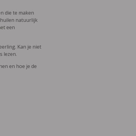
den die te maken
uilen natuurlijk
met een
erling. Kan je niet
s lezen.
nnen en hoe je de