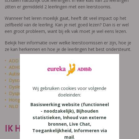
schuilen natuurlijk ook leerlingen: in elke klas van 20 leerlingen
zitten er gemiddeld 2 leerlingen met een leerstoornis.
Wanneer het leren moeilijk gaat, heeft dit veel impact op het
zelfbeeld van de leerling. Kan je niet goed lezen? Dan is er wel
een groot probleem, want bij elk vak moet je wel eens lezen.
Bekijk hier informatie over welke leerstoornissen er zijn, hoe je
ze kan herkennen en hoe je de leerlingen het best ondersteunt.
ADD
ADHD
Autisme
Dyscalculie
Dyslexie
Wij gebruiken cookies voor volgende
Dyspraxie
doeleinden:
Hoogbegaafdheid
Basiswerking website (functioneel
NLD
- noodzakelijk), Bijhouden
statistieken, Inhoud van externe
bronnen, Live Chat,
IK HEET NIET DOM
Toegankelijkheid, Informeren via
mail
.