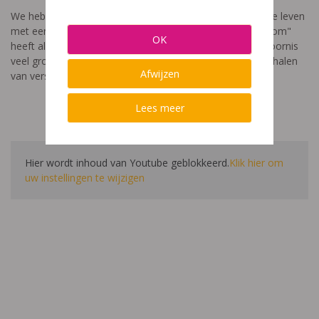
We hebben een video gemaakt die toont hoe het is om te leven
met een leerstoornis. De film met als titel: "Ik heet niet dom"
OK
heeft als doel aan te tonen dat de impact van een leerstoornis
veel groter is dan enkel wat je ziet in de klas. Je hoort verhalen
Afwijzen
van verschillende leerlingen en ouders.
Lees meer
Hier wordt inhoud van Youtube geblokkeerd.
Klik hier om
uw instellingen te wijzigen