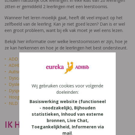
schuilen natuurlijk ook leerlingen: in elke klas van 20 leerlingen
zitten er gemiddeld 2 leerlingen met een leerstoornis.
Wanneer het leren moeilijk gaat, heeft dit veel impact op het
zelfbeeld van de leerling. Kan je niet goed lezen? Dan is er wel
een groot probleem, want bij elk vak moet je wel eens lezen.
Bekijk hier informatie over welke leerstoornissen er zijn, hoe je
ze kan herkennen en hoe je de leerlingen het best ondersteunt.
ADD
ADHD
Autisme
Dyscalculie
Dyslexie
Wij gebruiken cookies voor volgende
Dyspraxie
doeleinden:
Hoogbegaafdheid
Basiswerking website (functioneel
NLD
- noodzakelijk), Bijhouden
statistieken, Inhoud van externe
bronnen, Live Chat,
IK HEET NIET DOM
Toegankelijkheid, Informeren via
mail
.