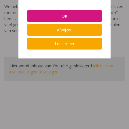
We hebben een video gemaakt die toont hoe het is om te leven
met een leerstoornis. De film met als titel: "Ik heet niet dom"
OK
heeft als doel aan te tonen dat de impact van een leerstoornis
veel groter is dan enkel wat je ziet in de klas. Je hoort verhalen
Afwijzen
van verschillende leerlingen en ouders.
Lees meer
Hier wordt inhoud van Youtube geblokkeerd.
Klik hier om
uw instellingen te wijzigen