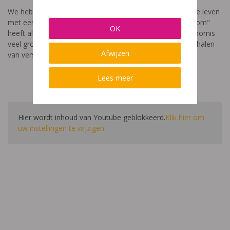
We hebben een video gemaakt die toont hoe het is om te leven
met een leerstoornis. De film met als titel: "Ik heet niet dom"
OK
heeft als doel aan te tonen dat de impact van een leerstoornis
veel groter is dan enkel wat je ziet in de klas. Je hoort verhalen
Afwijzen
van verschillende leerlingen en ouders.
Lees meer
Hier wordt inhoud van Youtube geblokkeerd.
Klik hier om
uw instellingen te wijzigen