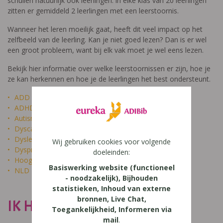
schuilen natuurlijk ook leerlingen: in elke klas van 20 leerlingen
zitten er gemiddeld 2 leerlingen met een leerstoornis.
Wanneer het leren moeilijk gaat, heeft dit veel impact op het
zelfbeeld van de leerling. Kan je niet goed lezen? Dan is er wel
een groot probleem, want bij elk vak moet je wel eens lezen.
Bekijk hier informatie over welke leerstoornissen er zijn, hoe je
ze kan herkennen en hoe je de leerlingen het best ondersteunt.
ADD
ADHD
Autisme
Dyscalculie
Dyslexie
Wij gebruiken cookies voor volgende
Dyspraxie
doeleinden:
Hoogbegaafdheid
Basiswerking website (functioneel
NLD
- noodzakelijk), Bijhouden
statistieken, Inhoud van externe
bronnen, Live Chat,
IK HEET NIET DOM
Toegankelijkheid, Informeren via
mail
.