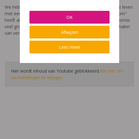
We hebben een video gemaakt die toont hoe het is om te leven
met een leerstoornis. De film met als titel: "Ik heet niet dom"
OK
heeft als doel aan te tonen dat de impact van een leerstoornis
veel groter is dan enkel wat je ziet in de klas. Je hoort verhalen
Afwijzen
van verschillende leerlingen en ouders.
Lees meer
Hier wordt inhoud van Youtube geblokkeerd.
Klik hier om
uw instellingen te wijzigen