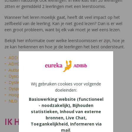
schuilen natuurlijk ook leerlingen: in elke klas van 20 leerlingen
zitten er gemiddeld 2 leerlingen met een leerstoornis.
Wanneer het leren moeilijk gaat, heeft dit veel impact op het
zelfbeeld van de leerling. Kan je niet goed lezen? Dan is er wel
een groot probleem, want bij elk vak moet je wel eens lezen.
Bekijk hier informatie over welke leerstoornissen er zijn, hoe je
ze kan herkennen en hoe je de leerlingen het best ondersteunt.
ADD
ADHD
Autisme
Dyscalculie
Dyslexie
Wij gebruiken cookies voor volgende
Dyspraxie
doeleinden:
Hoogbegaafdheid
Basiswerking website (functioneel
NLD
- noodzakelijk), Bijhouden
statistieken, Inhoud van externe
bronnen, Live Chat,
IK HEET NIET DOM
Toegankelijkheid, Informeren via
mail
.