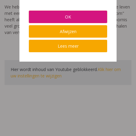
We hebben een video gemaakt die toont hoe het is om te leven
met een leerstoornis. De film met als titel: "Ik heet niet dom"
OK
heeft als doel aan te tonen dat de impact van een leerstoornis
veel groter is dan enkel wat je ziet in de klas. Je hoort verhalen
Afwijzen
van verschillende leerlingen en ouders.
Lees meer
Hier wordt inhoud van Youtube geblokkeerd.
Klik hier om
uw instellingen te wijzigen