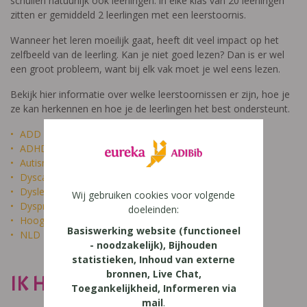
schuilen natuurlijk ook leerlingen: in elke klas van 20 leerlingen
zitten er gemiddeld 2 leerlingen met een leerstoornis.
Wanneer het leren moeilijk gaat, heeft dit veel impact op het
zelfbeeld van de leerling. Kan je niet goed lezen? Dan is er wel
een groot probleem, want bij elk vak moet je wel eens lezen.
Bekijk hier informatie over welke leerstoornissen er zijn, hoe je
ze kan herkennen en hoe je de leerlingen het best ondersteunt.
ADD
ADHD
Autisme
Dyscalculie
Dyslexie
Wij gebruiken cookies voor volgende
Dyspraxie
doeleinden:
Hoogbegaafdheid
Basiswerking website (functioneel
NLD
- noodzakelijk), Bijhouden
statistieken, Inhoud van externe
bronnen, Live Chat,
IK HEET NIET DOM
Toegankelijkheid, Informeren via
mail
.