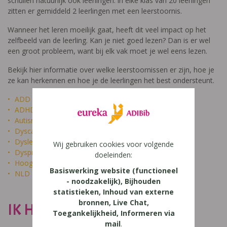
schuilen natuurlijk ook leerlingen: in elke klas van 20 leerlingen
zitten er gemiddeld 2 leerlingen met een leerstoornis.
Wanneer het leren moeilijk gaat, heeft dit veel impact op het
zelfbeeld van de leerling. Kan je niet goed lezen? Dan is er wel
een groot probleem, want bij elk vak moet je wel eens lezen.
Bekijk hier informatie over welke leerstoornissen er zijn, hoe je
ze kan herkennen en hoe je de leerlingen het best ondersteunt.
ADD
ADHD
Autisme
Dyscalculie
Dyslexie
Wij gebruiken cookies voor volgende
Dyspraxie
doeleinden:
Hoogbegaafdheid
Basiswerking website (functioneel
NLD
- noodzakelijk), Bijhouden
statistieken, Inhoud van externe
bronnen, Live Chat,
IK HEET NIET DOM
Toegankelijkheid, Informeren via
mail
.