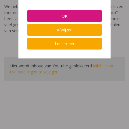
We hebben een video gemaakt die toont hoe het is om te leven
met een leerstoornis. De film met als titel: "Ik heet niet dom"
OK
heeft als doel aan te tonen dat de impact van een leerstoornis
veel groter is dan enkel wat je ziet in de klas. Je hoort verhalen
Afwijzen
van verschillende leerlingen en ouders.
Lees meer
Hier wordt inhoud van Youtube geblokkeerd.
Klik hier om
uw instellingen te wijzigen