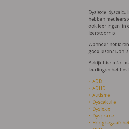
Dyslexie, dyscalcul
hebben met leersto
ook leerlingen: in 
leerstoornis.
Wanneer het leren m
goed lezen? Dan is
Bekijk hier inform
leerlingen het bes
ADD
ADHD
Autisme
Dyscalculie
Dyslexie
Dyspraxie
Hoogbegaafdhei