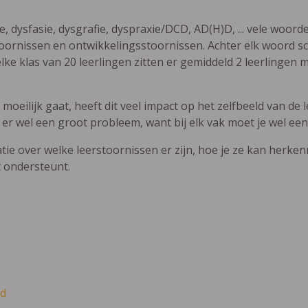
ie, dysfasie, dysgrafie, dyspraxie/DCD, AD(H)D, ... vele woor
ornissen en ontwikkelingsstoornissen. Achter elk woord sch
elke klas van 20 leerlingen zitten er gemiddeld 2 leerlingen 
oeilijk gaat, heeft dit veel impact op het zelfbeeld van de le
 er wel een groot probleem, want bij elk vak moet je wel een
atie over welke leerstoornissen er zijn, hoe je ze kan herke
t ondersteunt.
d