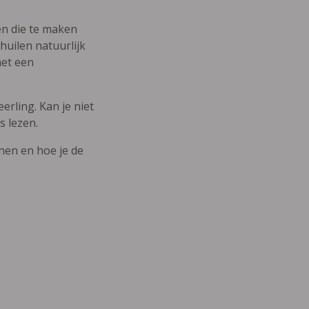
den die te maken
uilen natuurlijk
met een
erling. Kan je niet
s lezen.
nnen en hoe je de