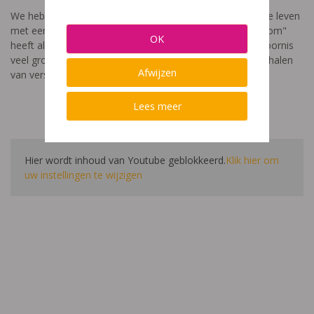
We hebben een video gemaakt die toont hoe het is om te leven
met een leerstoornis. De film met als titel: "Ik heet niet dom"
OK
heeft als doel aan te tonen dat de impact van een leerstoornis
veel groter is dan enkel wat je ziet in de klas. Je hoort verhalen
Afwijzen
van verschillende leerlingen en ouders.
Lees meer
Hier wordt inhoud van Youtube geblokkeerd.
Klik hier om
uw instellingen te wijzigen