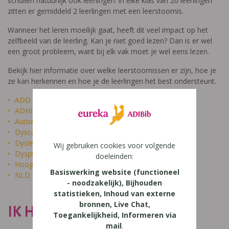
schuilen natuurlijk ook leerlingen: in elke klas van 20 leerlingen
zitten er gemiddeld 2 leerlingen met een leerstoornis.
Wanneer het leren moeilijk gaat, heeft dit veel impact op het
zelfbeeld van de leerling. Kan je niet goed lezen? Dan is er wel
een groot probleem, want bij elk vak moet je wel eens lezen.
Bekijk hier informatie over welke leerstoornissen er zijn, hoe je
ze kan herkennen en hoe je de leerlingen het best ondersteunt.
ADD
ADHD
Autisme
Dyscalculie
Dyslexie
Wij gebruiken cookies voor volgende
Dyspraxie
doeleinden:
Hoogbegaafdheid
Basiswerking website (functioneel
NLD
- noodzakelijk), Bijhouden
statistieken, Inhoud van externe
bronnen, Live Chat,
IK HEET NIET DOM
Toegankelijkheid, Informeren via
mail
.