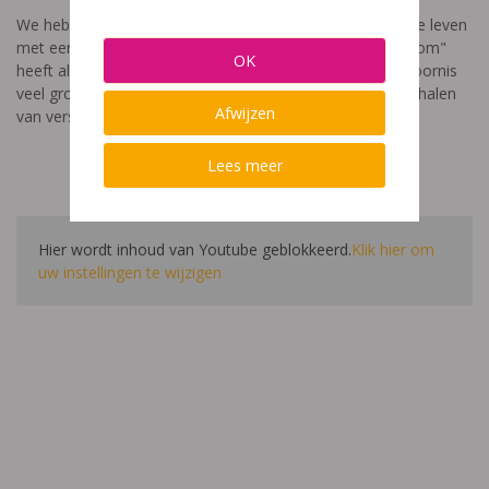
We hebben een video gemaakt die toont hoe het is om te leven
met een leerstoornis. De film met als titel: "Ik heet niet dom"
OK
heeft als doel aan te tonen dat de impact van een leerstoornis
veel groter is dan enkel wat je ziet in de klas. Je hoort verhalen
Afwijzen
van verschillende leerlingen en ouders.
Lees meer
Hier wordt inhoud van Youtube geblokkeerd.
Klik hier om
uw instellingen te wijzigen