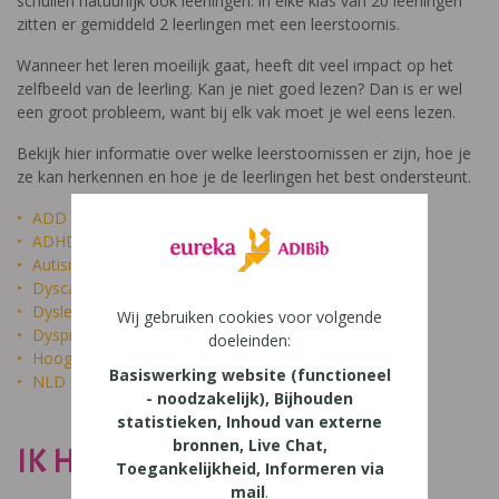
schuilen natuurlijk ook leerlingen: in elke klas van 20 leerlingen
zitten er gemiddeld 2 leerlingen met een leerstoornis.
Wanneer het leren moeilijk gaat, heeft dit veel impact op het
zelfbeeld van de leerling. Kan je niet goed lezen? Dan is er wel
een groot probleem, want bij elk vak moet je wel eens lezen.
Bekijk hier informatie over welke leerstoornissen er zijn, hoe je
ze kan herkennen en hoe je de leerlingen het best ondersteunt.
ADD
ADHD
Autisme
Dyscalculie
Dyslexie
Wij gebruiken cookies voor volgende
Dyspraxie
doeleinden:
Hoogbegaafdheid
Basiswerking website (functioneel
NLD
- noodzakelijk), Bijhouden
statistieken, Inhoud van externe
bronnen, Live Chat,
IK HEET NIET DOM
Toegankelijkheid, Informeren via
mail
.