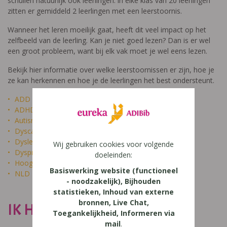
schuilen natuurlijk ook leerlingen: in elke klas van 20 leerlingen
zitten er gemiddeld 2 leerlingen met een leerstoornis.
Wanneer het leren moeilijk gaat, heeft dit veel impact op het
zelfbeeld van de leerling. Kan je niet goed lezen? Dan is er wel
een groot probleem, want bij elk vak moet je wel eens lezen.
Bekijk hier informatie over welke leerstoornissen er zijn, hoe je
ze kan herkennen en hoe je de leerlingen het best ondersteunt.
ADD
ADHD
Autisme
Dyscalculie
Dyslexie
Wij gebruiken cookies voor volgende
Dyspraxie
doeleinden:
Hoogbegaafdheid
Basiswerking website (functioneel
NLD
- noodzakelijk), Bijhouden
statistieken, Inhoud van externe
bronnen, Live Chat,
IK HEET NIET DOM
Toegankelijkheid, Informeren via
mail
.