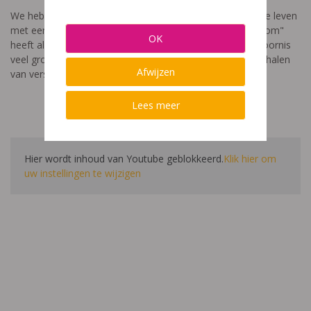
We hebben een video gemaakt die toont hoe het is om te leven
met een leerstoornis. De film met als titel: "Ik heet niet dom"
OK
heeft als doel aan te tonen dat de impact van een leerstoornis
veel groter is dan enkel wat je ziet in de klas. Je hoort verhalen
Afwijzen
van verschillende leerlingen en ouders.
Lees meer
Hier wordt inhoud van Youtube geblokkeerd.
Klik hier om
uw instellingen te wijzigen