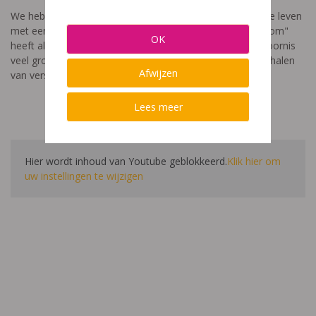
We hebben een video gemaakt die toont hoe het is om te leven
met een leerstoornis. De film met als titel: "Ik heet niet dom"
OK
heeft als doel aan te tonen dat de impact van een leerstoornis
veel groter is dan enkel wat je ziet in de klas. Je hoort verhalen
Afwijzen
van verschillende leerlingen en ouders.
Lees meer
Hier wordt inhoud van Youtube geblokkeerd.
Klik hier om
uw instellingen te wijzigen