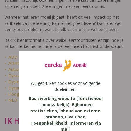
schuilen natuurlijk ook leerlingen: in elke klas van 20 leerlingen
zitten er gemiddeld 2 leerlingen met een leerstoornis.
Wanneer het leren moeilijk gaat, heeft dit veel impact op het
zelfbeeld van de leerling. Kan je niet goed lezen? Dan is er wel
een groot probleem, want bij elk vak moet je wel eens lezen.
Bekijk hier informatie over welke leerstoornissen er zijn, hoe je
ze kan herkennen en hoe je de leerlingen het best ondersteunt.
ADD
ADHD
Autisme
Dyscalculie
Dyslexie
Wij gebruiken cookies voor volgende
Dyspraxie
doeleinden:
Hoogbegaafdheid
Basiswerking website (functioneel
NLD
- noodzakelijk), Bijhouden
statistieken, Inhoud van externe
bronnen, Live Chat,
IK HEET NIET DOM
Toegankelijkheid, Informeren via
mail
.