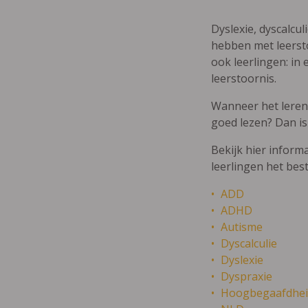
Dyslexie, dyscalcul
hebben met leersto
ook leerlingen: in 
leerstoornis.
Wanneer het leren m
goed lezen? Dan is
Bekijk hier inform
leerlingen het bes
ADD
ADHD
Autisme
Dyscalculie
Dyslexie
Dyspraxie
Hoogbegaafdhei