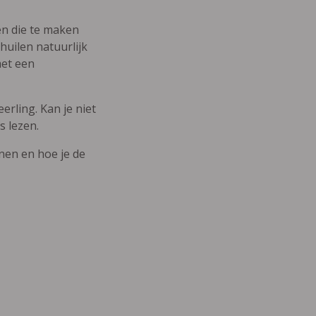
den die te maken
uilen natuurlijk
met een
erling. Kan je niet
s lezen.
nnen en hoe je de