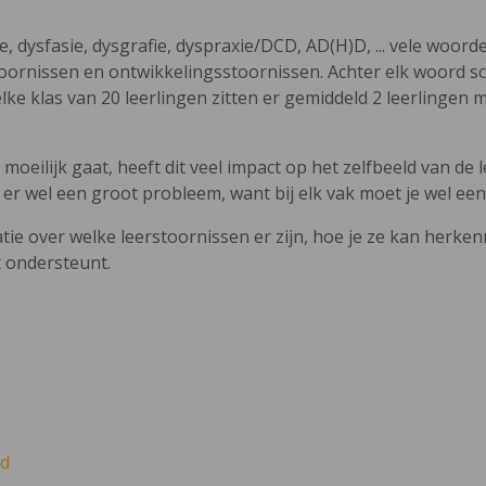
ie, dysfasie, dysgrafie, dyspraxie/DCD, AD(H)D, ... vele woor
ornissen en ontwikkelingsstoornissen. Achter elk woord sch
elke klas van 20 leerlingen zitten er gemiddeld 2 leerlingen 
oeilijk gaat, heeft dit veel impact op het zelfbeeld van de le
 er wel een groot probleem, want bij elk vak moet je wel een
atie over welke leerstoornissen er zijn, hoe je ze kan herke
t ondersteunt.
d