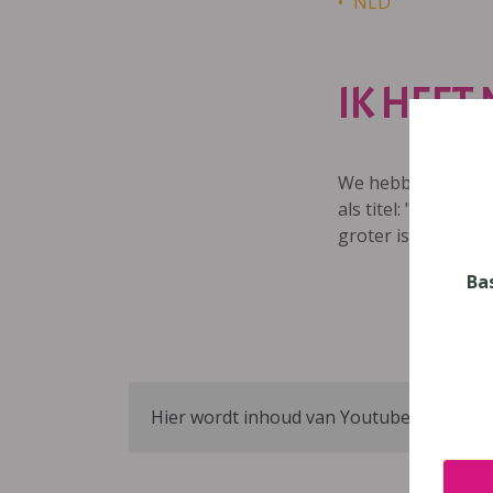
NLD
IK HEET
We hebben een vide
als titel: "Ik heet
groter is dan enkel
Ba
Hier wordt inhoud van Youtube geblokke