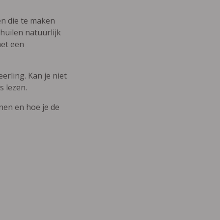
den die te maken
uilen natuurlijk
met een
erling. Kan je niet
s lezen.
nnen en hoe je de