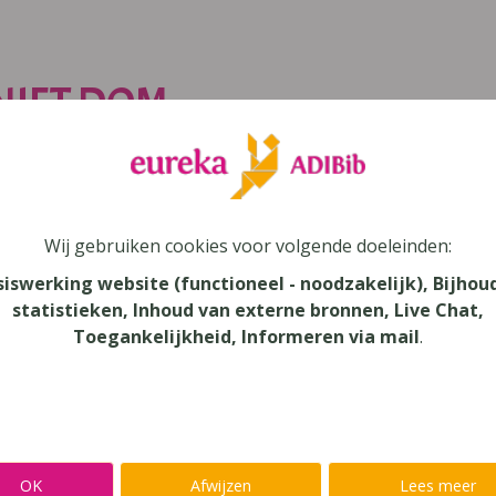
 NIET DOM
o gemaakt die toont hoe het is om te leven met een leersto
 niet dom" heeft als doel aan te tonen dat de impact van een l
 wat je ziet in de klas. Je hoort verhalen van verschillende l
Wij gebruiken cookies voor volgende doeleinden:
siswerking website (functioneel - noodzakelijk), Bijhou
statistieken, Inhoud van externe bronnen, Live Chat,
Toegankelijkheid, Informeren via mail
.
erd.
Klik hier om uw instellingen te wijzigen
OK
Afwijzen
Lees meer