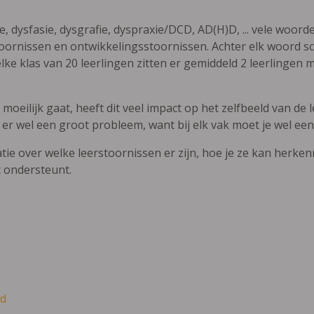
ie, dysfasie, dysgrafie, dyspraxie/DCD, AD(H)D, ... vele woor
ornissen en ontwikkelingsstoornissen. Achter elk woord sch
elke klas van 20 leerlingen zitten er gemiddeld 2 leerlingen 
oeilijk gaat, heeft dit veel impact op het zelfbeeld van de le
 er wel een groot probleem, want bij elk vak moet je wel een
atie over welke leerstoornissen er zijn, hoe je ze kan herke
t ondersteunt.
d