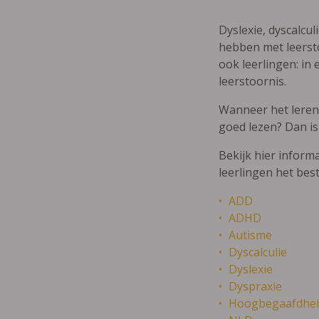
Dyslexie, dyscalcul
hebben met leersto
ook leerlingen: in 
leerstoornis.
Wanneer het leren m
goed lezen? Dan is
Bekijk hier inform
leerlingen het bes
ADD
ADHD
Autisme
Dyscalculie
Dyslexie
Dyspraxie
Hoogbegaafdhei