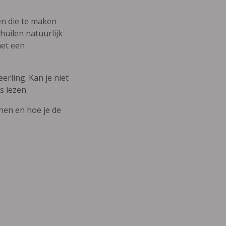
den die te maken
uilen natuurlijk
met een
erling. Kan je niet
s lezen.
nnen en hoe je de