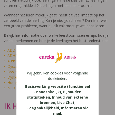
schuilen natuurlijk ook leerlingen: in elke klas van 20 leerlingen
zitten er gemiddeld 2 leerlingen met een leerstoornis.
Wanneer het leren moeilijk gaat, heeft dit veel impact op het
zelfbeeld van de leerling. Kan je niet goed lezen? Dan is er wel
een groot probleem, want bij elk vak moet je wel eens lezen.
Bekijk hier informatie over welke leerstoornissen er zijn, hoe je
ze kan herkennen en hoe je de leerlingen het best ondersteunt.
ADD
ADHD
Autisme
Dyscalculie
Dyslexie
Wij gebruiken cookies voor volgende
Dyspraxie
doeleinden:
Hoogbegaafdheid
Basiswerking website (functioneel
NLD
- noodzakelijk), Bijhouden
statistieken, Inhoud van externe
bronnen, Live Chat,
IK HEET NIET DOM
Toegankelijkheid, Informeren via
mail
.