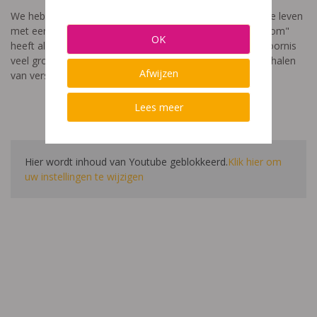
We hebben een video gemaakt die toont hoe het is om te leven
met een leerstoornis. De film met als titel: "Ik heet niet dom"
OK
heeft als doel aan te tonen dat de impact van een leerstoornis
veel groter is dan enkel wat je ziet in de klas. Je hoort verhalen
Afwijzen
van verschillende leerlingen en ouders.
Lees meer
Hier wordt inhoud van Youtube geblokkeerd.
Klik hier om
uw instellingen te wijzigen